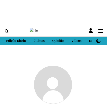
Edição Diária
Últimas
Opinião
Vídeos
DN Sport