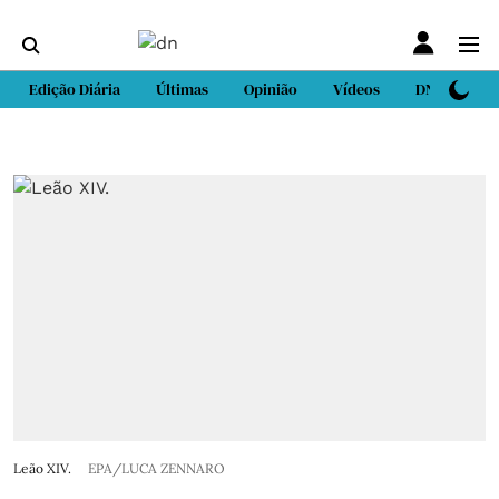
Edição Diária
Últimas
Opinião
Vídeos
DN Sport
Leão XIV.
EPA/LUCA ZENNARO