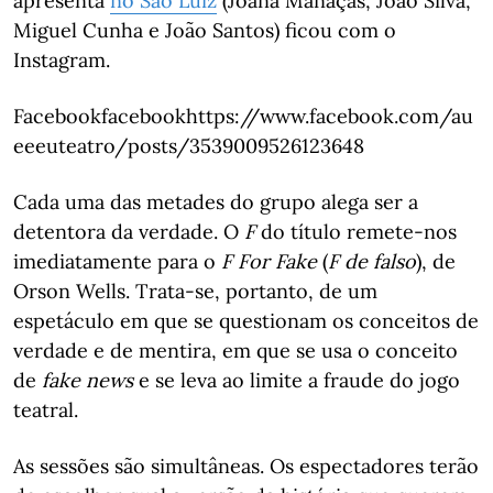
apresenta
no São Luiz
(Joana Manaças, João Silva,
Miguel Cunha e João Santos) ficou com o
Instagram.
Facebookfacebookhttps://www.facebook.com/au
eeeuteatro/posts/3539009526123648
Cada uma das metades do grupo alega ser a
detentora da verdade. O
F
do título remete-nos
imediatamente para o
F For Fake
(
F de falso
), de
Orson Wells. Trata-se, portanto, de um
espetáculo em que se questionam os conceitos de
verdade e de mentira, em que se usa o conceito
de
fake news
e se leva ao limite a fraude do jogo
teatral.
As sessões são simultâneas. Os espectadores terão