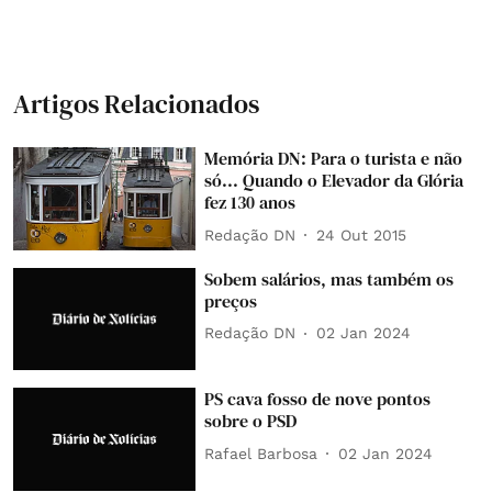
Artigos Relacionados
Memória DN: Para o turista e não
só... Quando o Elevador da Glória
fez 130 anos
Redação DN
24 Out 2015
Sobem salários, mas também os
preços
Redação DN
02 Jan 2024
PS cava fosso de nove pontos
sobre o PSD
Rafael Barbosa
02 Jan 2024