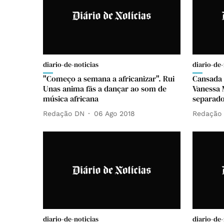
diario-de-noticias
diario-de-
"Começo a semana a africanizar". Rui
Cansada d
Unas anima fãs a dançar ao som de
Vanessa 
música africana
separado
Redação DN
06 Ago 2018
Redação
diario-de-noticias
diario-de-