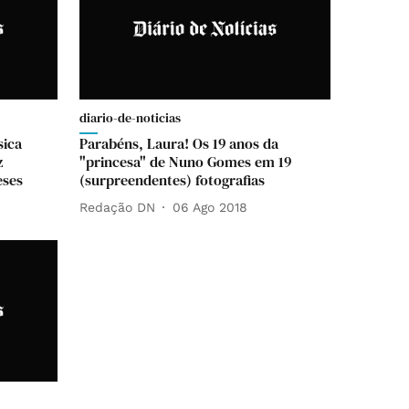
diario-de-noticias
sica
Parabéns, Laura! Os 19 anos da
z
"princesa" de Nuno Gomes em 19
eses
(surpreendentes) fotografias
Redação DN
06 Ago 2018