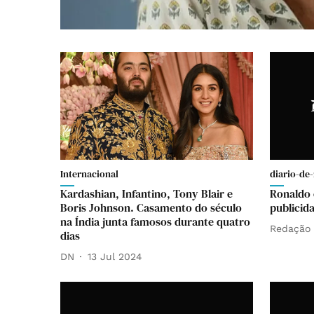
Internacional
diario-de-
Kardashian, Infantino, Tony Blair e
Ronaldo é
Boris Johnson. Casamento do século
publicid
na Índia junta famosos durante quatro
Redação
dias
DN
13 Jul 2024