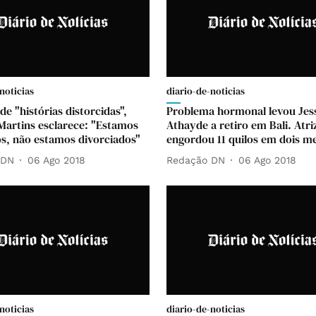
noticias
diario-de-noticias
e "histórias distorcidas",
Problema hormonal levou Jes
Martins esclarece: "Estamos
Athayde a retiro em Bali. Atri
s, não estamos divorciados"
engordou 11 quilos em dois m
 DN
06 Ago 2018
Redação DN
06 Ago 2018
noticias
diario-de-noticias