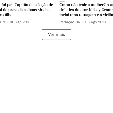
 foi pai. Capitão da seleção de
Como não trair a mulher? A a
l de praia dá as boas-vindas
drástica do ator Kelsey Gra
ro filho
inclui uma tatuagem e a virilh
 DN
06 Ago 2018
Redação DN
06 Ago 2018
Ver mais