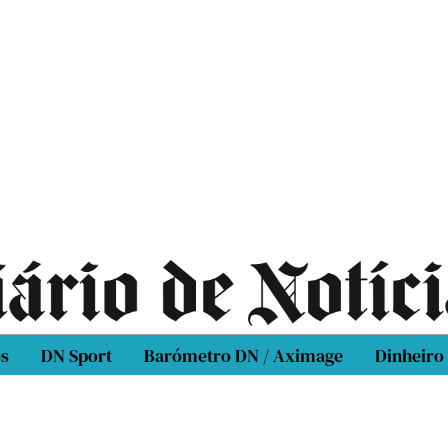
os
DN Sport
Barómetro DN / Aximage
Dinheiro