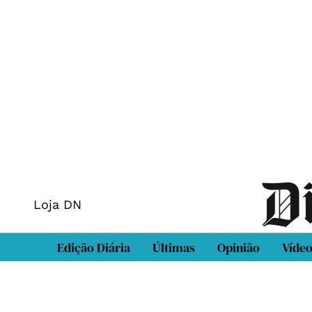
Loja DN
Edição Diária
Últimas
Opinião
Víde