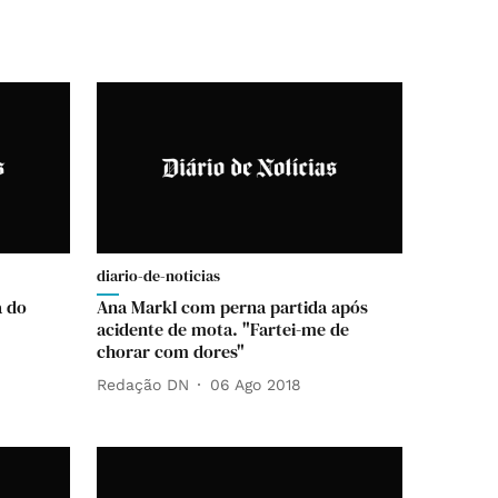
diario-de-noticias
a do
Ana Markl com perna partida após
acidente de mota. "Fartei-me de
chorar com dores"
Redação DN
06 Ago 2018