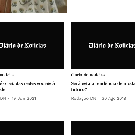
noticias
diario-de-noticias
 o rei, das redes sociais à
Será esta a tendência de mod
ade
futuro?
 DN
19 Jun 2021
Redação DN
30 Ago 2018