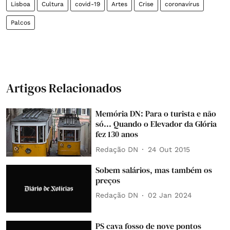
Lisboa
Cultura
covid-19
Artes
Crise
coronavírus
Palcos
Artigos Relacionados
Memória DN: Para o turista e não
só... Quando o Elevador da Glória
fez 130 anos
Redação DN
24 Out 2015
Sobem salários, mas também os
preços
Redação DN
02 Jan 2024
PS cava fosso de nove pontos