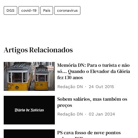
DGS
covid-19
País
coronavírus
Artigos Relacionados
Memória DN: Para o turista e não
só... Quando o Elevador da Glória
fez 130 anos
Redação DN
24 Out 2015
Sobem salários, mas também os
preços
Redação DN
02 Jan 2024
PS cava fosso de nove pontos