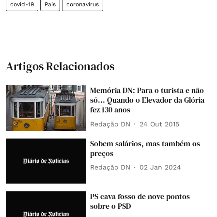
covid-19
País
coronavírus
Artigos Relacionados
Memória DN: Para o turista e não
só... Quando o Elevador da Glória
fez 130 anos
Redação DN
24 Out 2015
Sobem salários, mas também os
preços
Redação DN
02 Jan 2024
PS cava fosso de nove pontos
sobre o PSD