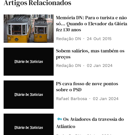
Artigos Relacionados
Memória DN: Para o turista e não
só... Quando o Elevador da Glória
fez 130 anos
Redação DN
24 Out 2015
Sobem salários, mas também os
preços
Redação DN
02 Jan 2024
PS cava fosso de nove pontos
sobre o PSD
Rafael Barbosa
02 Jan 2024
Os Aviadores da travessia do
Atlântico