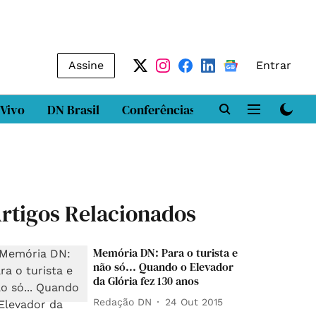
Assine
Entrar
 Vivo
DN Brasil
Conferências
DN LAB
Class
rtigos Relacionados
Memória DN: Para o turista e
não só... Quando o Elevador
da Glória fez 130 anos
Redação DN
24 Out 2015