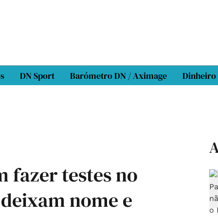
os
DN Sport
Barómetro DN / Aximage
Dinheiro
A
 fazer testes no
s deixam nome e