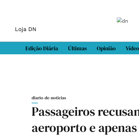
Loja DN
Edição Diária
Últimas
Opinião
Víde
diario-de-noticias
Passageiros recusam
aeroporto e apena