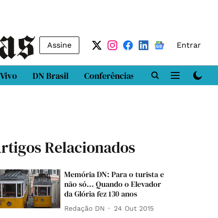
Assine
Entrar
 Vivo
DN Brasil
Conferências
DN LAB
Class
rtigos Relacionados
Memória DN: Para o turista e
não só... Quando o Elevador
da Glória fez 130 anos
Redação DN
24 Out 2015