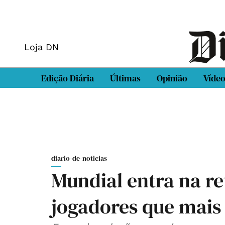
Loja DN
Edição Diária
Últimas
Opinião
Víde
diario-de-noticias
Mundial entra na re
jogadores que mais 