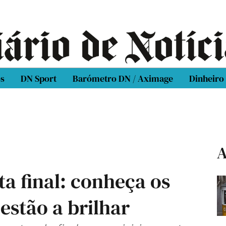
os
DN Sport
Barómetro DN / Aximage
Dinheiro
A
ta final: conheça os
estão a brilhar