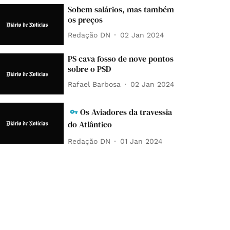
Sobem salários, mas também
os preços
Redação DN
02 Jan 2024
PS cava fosso de nove pontos
sobre o PSD
Rafael Barbosa
02 Jan 2024
Os Aviadores da travessia
do Atlântico
Redação DN
01 Jan 2024