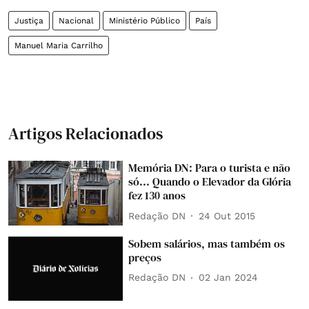
Justiça
Nacional
Ministério Público
País
Manuel Maria Carrilho
Artigos Relacionados
Memória DN: Para o turista e não
só... Quando o Elevador da Glória
fez 130 anos
Redação DN
24 Out 2015
Sobem salários, mas também os
preços
Redação DN
02 Jan 2024