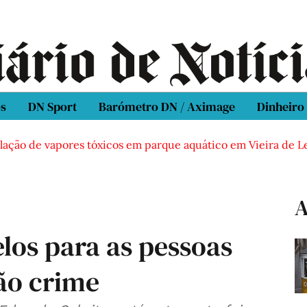
os
DN Sport
Barómetro DN / Aximage
Dinheiro
ão de vapores tóxicos em parque aquático em Vieira de Leiria
A
elos para as pessoas
ão crime