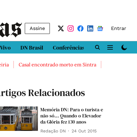
Assine
Entrar
 Vivo
DN Brasil
Conferências
DN LAB
Class
Casal encontrado morto em Sintra
Três feridos grav
rtigos Relacionados
Memória DN: Para o turista e
não só... Quando o Elevador
da Glória fez 130 anos
Redação DN
24 Out 2015