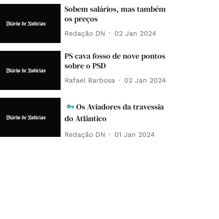
Sobem salários, mas também
os preços
Redação DN
02 Jan 2024
PS cava fosso de nove pontos
sobre o PSD
Rafael Barbosa
02 Jan 2024
Os Aviadores da travessia
do Atlântico
Redação DN
01 Jan 2024