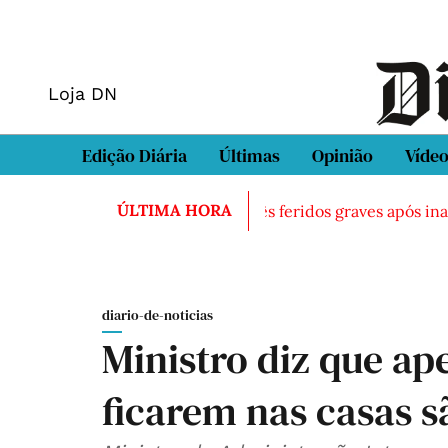
Loja DN
Edição Diária
Últimas
Opinião
Víde
ÚLTIMA HORA
ontrado morto em Sintra
Três feridos graves após inalaç
diario-de-noticias
Ministro diz que ap
ficarem nas casas s