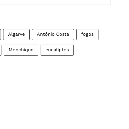
Algarve
António Costa
fogos
Monchique
eucaliptos