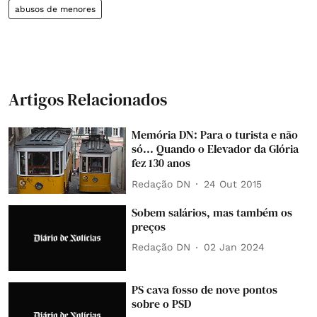
abusos de menores
Artigos Relacionados
Memória DN: Para o turista e não
só... Quando o Elevador da Glória
fez 130 anos
Redação DN
24 Out 2015
Sobem salários, mas também os
preços
Redação DN
02 Jan 2024
PS cava fosso de nove pontos
sobre o PSD