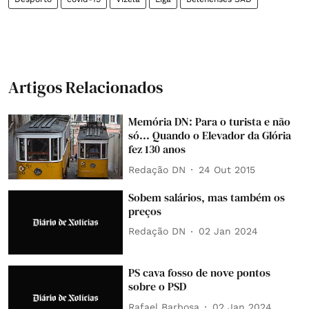
Artigos Relacionados
Memória DN: Para o turista e não
só... Quando o Elevador da Glória
fez 130 anos
Redação DN
24 Out 2015
Sobem salários, mas também os
preços
Redação DN
02 Jan 2024
PS cava fosso de nove pontos
sobre o PSD
Rafael Barbosa
02 Jan 2024