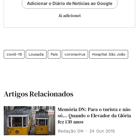
Adicionar o Diário de Notícias ao Google
Já adicionei
covid-19
Lousada
País
coronavírus
Hospital São João
Artigos Relacionados
Memória DN: Para o turista e não
só... Quando o Elevador da Glória
fez 130 anos
Redação DN
24 Out 2015