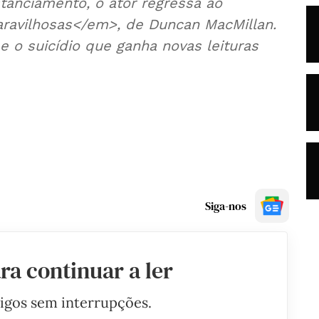
anciamento, o ator regressa ao
avilhosas</em>, de Duncan MacMillan.
 o suicídio que ganha novas leituras
Siga-nos
ra continuar a ler
tigos sem interrupções.