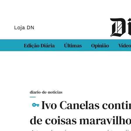
Loja DN
Edição Diária
Últimas
Opinião
Víde
diario-de-noticias
Ivo Canelas contin
de coisas maravilh