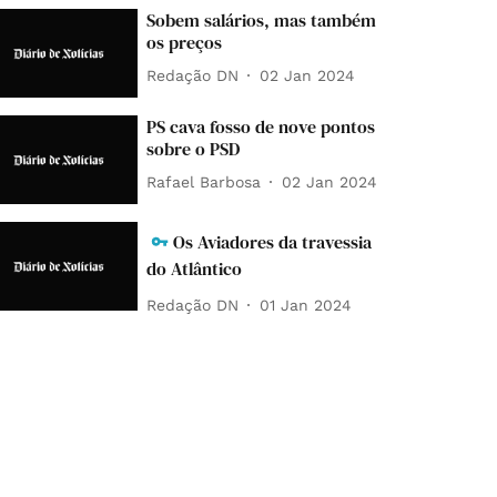
Sobem salários, mas também
os preços
Redação DN
02 Jan 2024
PS cava fosso de nove pontos
sobre o PSD
Rafael Barbosa
02 Jan 2024
Os Aviadores da travessia
do Atlântico
Redação DN
01 Jan 2024