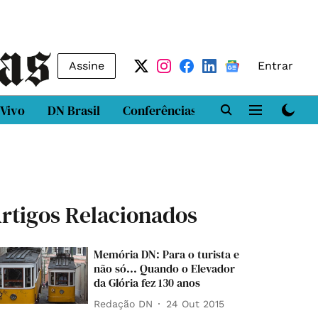
Assine
Entrar
 Vivo
DN Brasil
Conferências
DN LAB
Class
rtigos Relacionados
Memória DN: Para o turista e
não só... Quando o Elevador
da Glória fez 130 anos
Redação DN
24 Out 2015