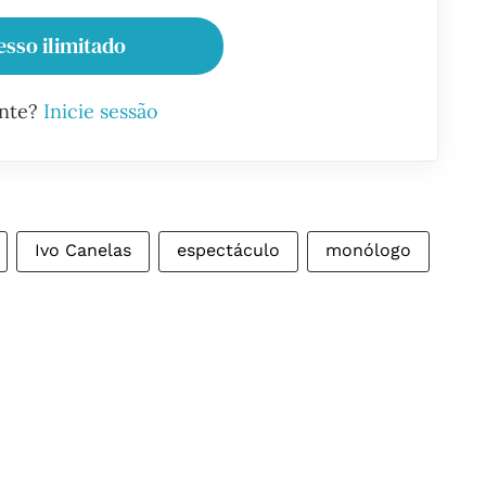
esso ilimitado
ante?
Inicie sessão
Ivo Canelas
espectáculo
monólogo