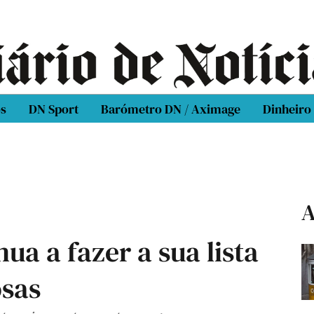
os
DN Sport
Barómetro DN / Aximage
Dinheiro
A
ua a fazer a sua lista
osas