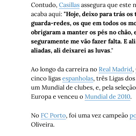
Contudo,
Casillas
assegura que este n
acaba aqui:
"Hoje, deixo para trás o
guarda-redes, os que em todos os 
obrigaram a manter os pés no chão, 
seguramente me vão fazer falta. E al
aliadas, ali deixarei as luvas
."
Ao longo da carreira no
Real Madrid
,
cinco ligas
espanholas
, três Ligas d
um Mundial de clubes, e, pela seleçã
Europa e venceu o
Mundial de 2010
.
No
FC Porto
, foi uma vez campeão
p
Oliveira.