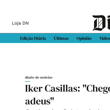
Loja DN
Edição Diária
Últimas
Opinião
Víde
diario-de-noticias
Iker Casillas: "Che
adeus"