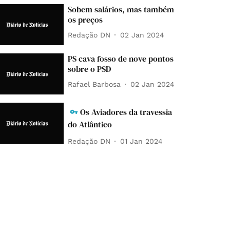
Sobem salários, mas também
os preços
Redação DN
02 Jan 2024
PS cava fosso de nove pontos
sobre o PSD
Rafael Barbosa
02 Jan 2024
Os Aviadores da travessia
do Atlântico
Redação DN
01 Jan 2024