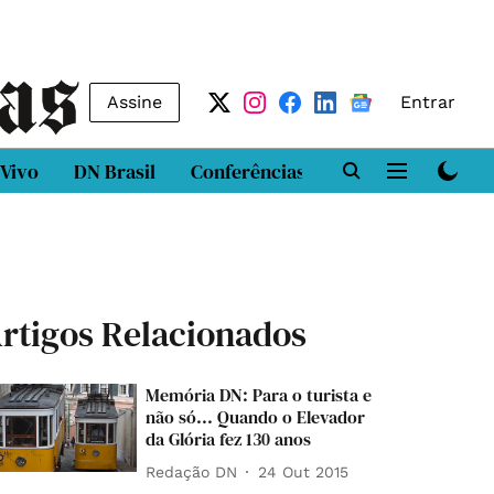
Assine
Entrar
 Vivo
DN Brasil
Conferências
DN LAB
Class
rtigos Relacionados
Memória DN: Para o turista e
não só... Quando o Elevador
da Glória fez 130 anos
Redação DN
24 Out 2015