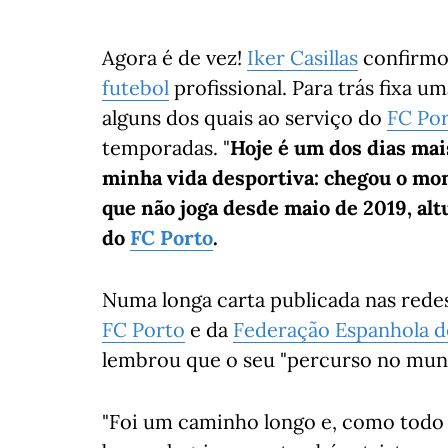
Agora é de vez!
Iker Casillas
confirmou
futebol
profissional. Para trás fixa um
alguns dos quais ao serviço do
FC Po
temporadas. "
Hoje é um dos dias mai
minha vida desportiva: chegou o mom
que não joga desde maio de 2019, al
do
FC Porto
.
Numa longa carta publicada nas rede
FC Porto
e da
Federação Espanhola d
lembrou que o seu "percurso no mu
"Foi um caminho longo e, como tod