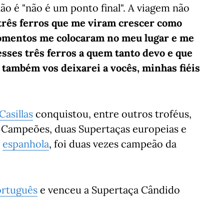
ão é "não é um ponto final". A viagem não
s três ferros que me viram crescer como
momentos me colocaram no meu lugar e me
esses três ferros a quem tanto devo e que
i também vos deixarei a vocês, minhas fiéis
Casillas
conquistou, entre outros troféus,
os Campeões, duas Supertaças europeias e
o
espanhola
, foi duas vezes campeão da
ortuguês
e venceu a Supertaça Cândido