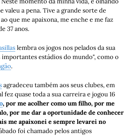
s. Neste momento da minha vida, e olhando
e valeu a pena. Tive a grande sorte de
 ao que me apaixona, me enche e me faz
de 37 anos.
sillas
lembra os jogos nos pelados da sua
is importantes estádios do mundo", como o
agão
.
s
agradeceu também aos seus clubes, em
al fez quase toda a sua carreira e jogou 16
o
, por me acolher como um filho, por me
gulo, por me dar a oportunidade de conhecer
is me apaixonei e sempre levarei no
sábado foi chamado pelos antigos