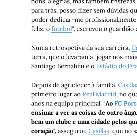
bons, alegrias, mas também tristeza
para trás, posso dizer sem dúvidas qu
poder dedicar-me profissionalmente
feliz: o
futebol
", escreveu o guardião 
Numa retrospetiva da sua carreira,
Ca
terra, que o levaram a "jogar nos ma
Santiago Bernabéu e o
Estádio do Dr
Depois de agradecer à família,
Casilla
primeiro lugar ao
Real Madrid
, no qu
anos na equipa principal. "
Ao
FC Port
ensinar a ver as coisas de outro ân
bem um clube e uma cidade pelos qua
coração
", assegurou
Casillas
, que no 