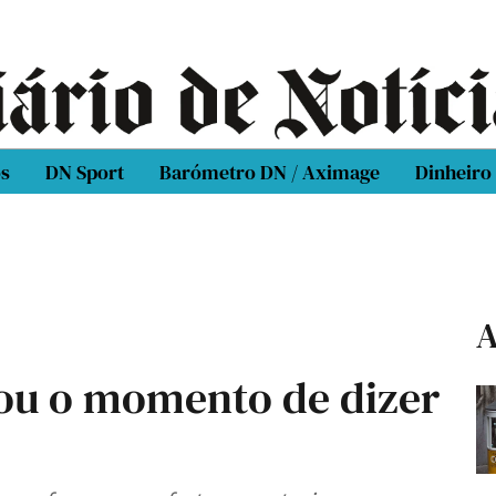
os
DN Sport
Barómetro DN / Aximage
Dinheiro
A
gou o momento de dizer