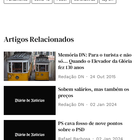
Artigos Relacionados
Memória DN: Para o turista e não
só... Quando o Elevador da Glória
fez 130 anos
Redação DN
24 Out 2015
Sobem salários, mas também os
preços
Redação DN
02 Jan 2024
PS cava fosso de nove pontos
sobre o PSD
Rafael Barbosa
02 Jan 2024