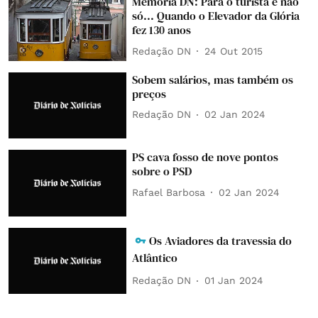
Memória DN: Para o turista e não
só... Quando o Elevador da Glória
fez 130 anos
Redação DN
24 Out 2015
Sobem salários, mas também os
preços
Redação DN
02 Jan 2024
PS cava fosso de nove pontos
sobre o PSD
Rafael Barbosa
02 Jan 2024
Os Aviadores da travessia do
Atlântico
Redação DN
01 Jan 2024