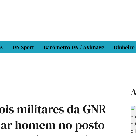
os
DN Sport
Barómetro DN / Aximage
Dinheiro
A
ois militares da GNR
car homem no posto