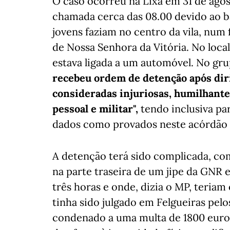
O caso ocorreu na Lixa em 31 de agos
chamada cerca das 08.00 devido ao b
jovens faziam no centro da vila, num
de Nossa Senhora da Vitória. No loca
estava ligada a um automóvel. No grup
recebeu ordem de detenção após diri
consideradas injuriosas, humilhantes
pessoal e militar",
tendo inclusiva par
dados como provados neste acórdão d
A detenção terá sido complicada, co
na parte traseira de um jipe da GNR 
três horas e onde, dizia o MP, teriam 
tinha sido julgado em Felgueiras pel
condenado a uma multa de 1800 euros