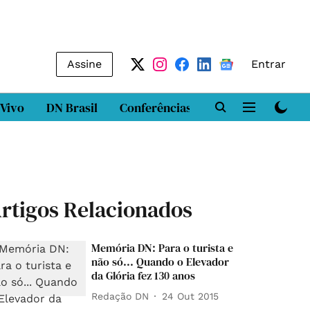
Assine
Entrar
 Vivo
DN Brasil
Conferências
DN LAB
Class
rtigos Relacionados
Memória DN: Para o turista e
não só... Quando o Elevador
da Glória fez 130 anos
Redação DN
24 Out 2015