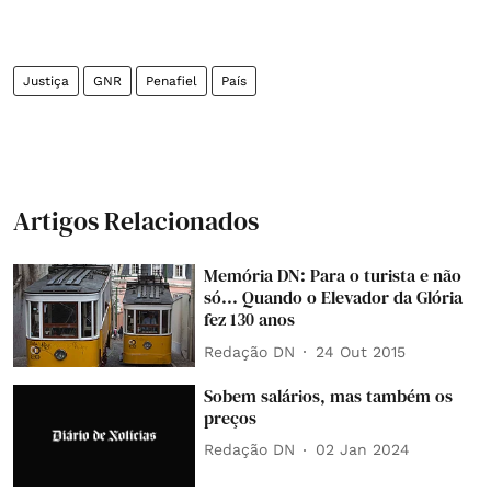
Justiça
GNR
Penafiel
País
Artigos Relacionados
Memória DN: Para o turista e não
só... Quando o Elevador da Glória
fez 130 anos
Redação DN
24 Out 2015
Sobem salários, mas também os
preços
Redação DN
02 Jan 2024