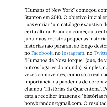
"Humans of New York" começou como
Stanton em 2010. O objetivo inicial e
ruas e criar "um catálogo exaustivo d
certa altura, Brandon começou a entr
juntar aos retratos pequenas histórias
histórias não pararam ao longo dest
no
Facebook
, no
Instagram
, no
Twitt
"Humanos de Nova Iorque" (que, de 
outros lugares do mundo), simples, c
vezes comoventes, como só a realida
importância da pandemia de coronaví
chamou "Histórias da Quarentena". Po
está a recolher imagens e "histórias f
honybrandon@gmail.com. O resultad