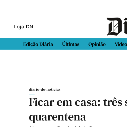
Loja DN
Edição Diária
Últimas
Opinião
Víde
diario-de-noticias
Ficar em casa: três
quarentena