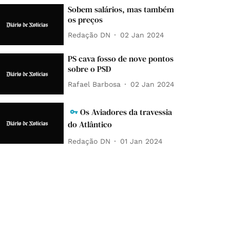
Sobem salários, mas também
os preços
Redação DN
02 Jan 2024
PS cava fosso de nove pontos
sobre o PSD
Rafael Barbosa
02 Jan 2024
Os Aviadores da travessia
do Atlântico
Redação DN
01 Jan 2024