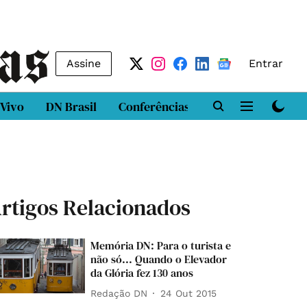
Assine
Entrar
 Vivo
DN Brasil
Conferências
DN LAB
Class
rtigos Relacionados
Memória DN: Para o turista e
não só... Quando o Elevador
da Glória fez 130 anos
Redação DN
24 Out 2015