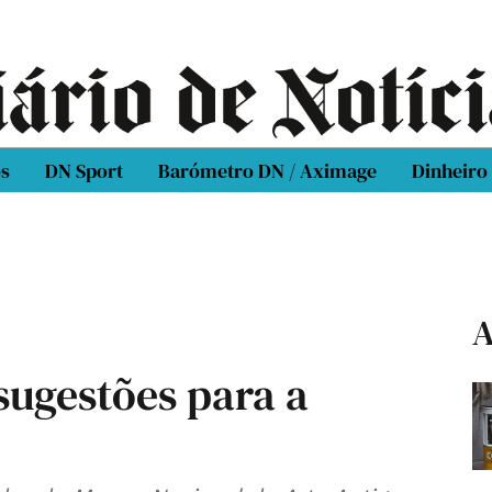
os
DN Sport
Barómetro DN / Aximage
Dinheiro
A
 sugestões para a