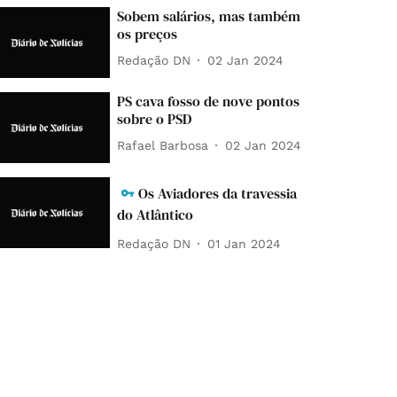
Sobem salários, mas também
os preços
Redação DN
02 Jan 2024
PS cava fosso de nove pontos
sobre o PSD
Rafael Barbosa
02 Jan 2024
Os Aviadores da travessia
do Atlântico
Redação DN
01 Jan 2024