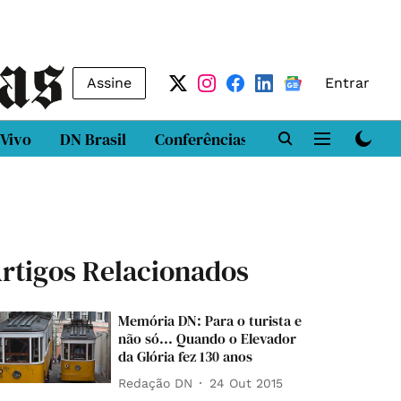
Assine
Entrar
 Vivo
DN Brasil
Conferências
DN LAB
Class
rtigos Relacionados
Memória DN: Para o turista e
não só... Quando o Elevador
da Glória fez 130 anos
Redação DN
24 Out 2015