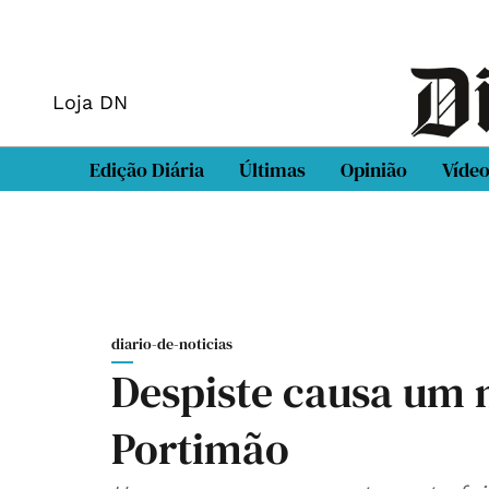
Loja DN
Edição Diária
Últimas
Opinião
Víde
diario-de-noticias
Despiste causa um 
Portimão