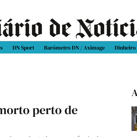
os
DN Sport
Barómetro DN / Aximage
Dinheiro
A
morto perto de