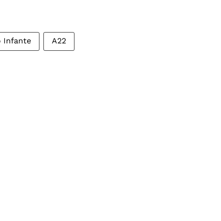
o Infante
A22