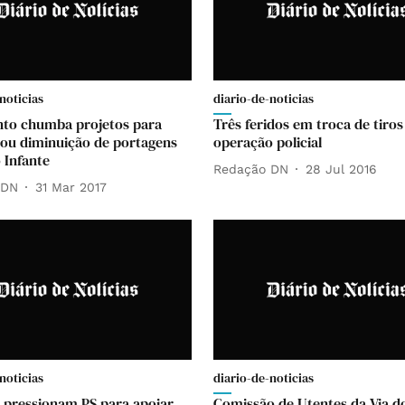
noticias
diario-de-noticias
to chumba projetos para
Três feridos em troca de tiro
 ou diminuição de portagens
operação policial
 Infante
Redação DN
28 Jul 2016
 DN
31 Mar 2017
noticias
diario-de-noticias
 pressionam PS para apoiar
Comissão de Utentes da Via do