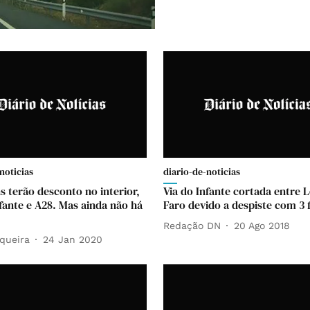
noticias
diario-de-noticias
s terão desconto no interior,
Via do Infante cortada entre L
nfante e A28. Mas ainda não há
Faro devido a despiste com 3 
Redação DN
20 Ago 2018
queira
24 Jan 2020