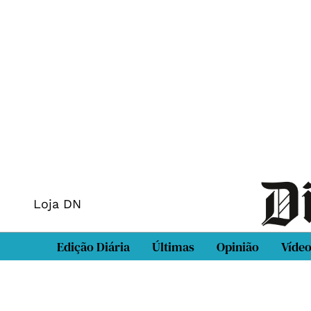
Loja DN
Edição Diária
Últimas
Opinião
Víde