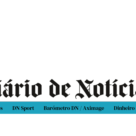
os
DN Sport
Barómetro DN / Aximage
Dinheiro