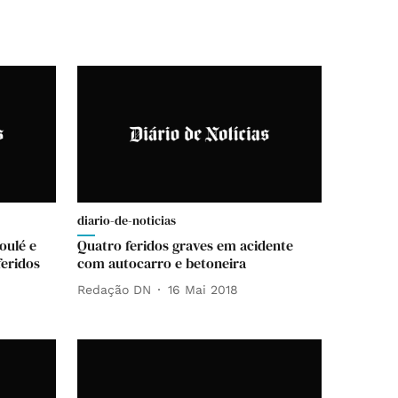
diario-de-noticias
oulé e
Quatro feridos graves em acidente
feridos
com autocarro e betoneira
Redação DN
16 Mai 2018