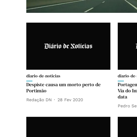
diario-de-noticias
diario-de-
Despiste causa um morto perto de
Portagen
Portimão
Via do I
data
Redação DN
28 Fev 2020
Pedro Se