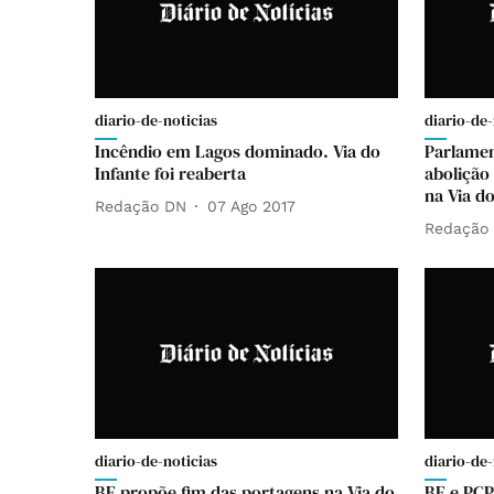
diario-de-noticias
diario-de-
Incêndio em Lagos dominado. Via do
Parlamen
Infante foi reaberta
abolição
na Via do
Redação DN
07 Ago 2017
Redação
diario-de-noticias
diario-de-
BE propõe fim das portagens na Via do
BE e PCP