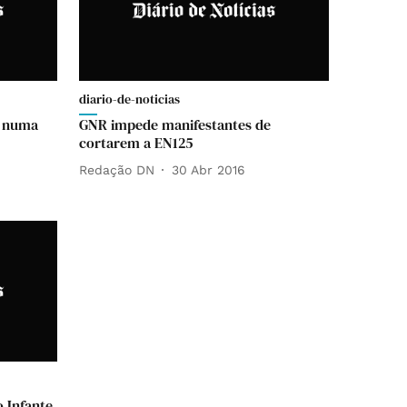
diario-de-noticias
s numa
GNR impede manifestantes de
cortarem a EN125
Redação DN
30 Abr 2016
 Infante