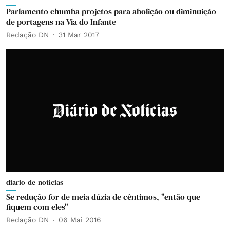
Parlamento chumba projetos para abolição ou diminuição
de portagens na Via do Infante
Redação DN
31 Mar 2017
diario-de-noticias
Se redução for de meia dúzia de cêntimos, "então que
fiquem com eles"
Redação DN
06 Mai 2016