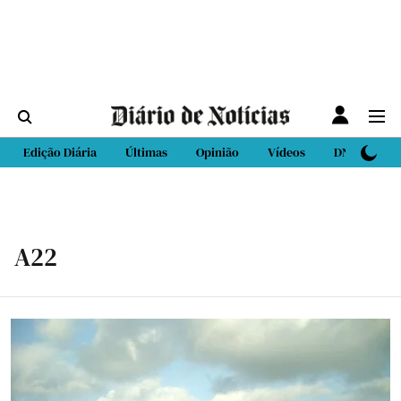
Edição Diária
Últimas
Opinião
Vídeos
DN Sport
A22