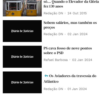
só... Quando o Elevador da Glória
fez 130 anos
Redação DN
24 Out 2015
Sobem salários, mas também os
preços
Redação DN
02 Jan 2024
PS cava fosso de nove pontos
sobre o PSD
Rafael Barbosa
02 Jan 2024
Os Aviadores da travessia do
Atlântico
Redação DN
01 Jan 2024