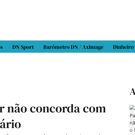
os
DN Sport
Barómetro DN / Aximage
Dinheiro
A
r não concorda com
ário