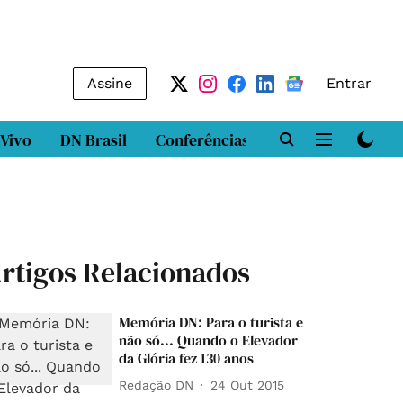
Assine
Entrar
 Vivo
DN Brasil
Conferências
DN LAB
Class
rtigos Relacionados
Memória DN: Para o turista e
não só... Quando o Elevador
da Glória fez 130 anos
Redação DN
24 Out 2015