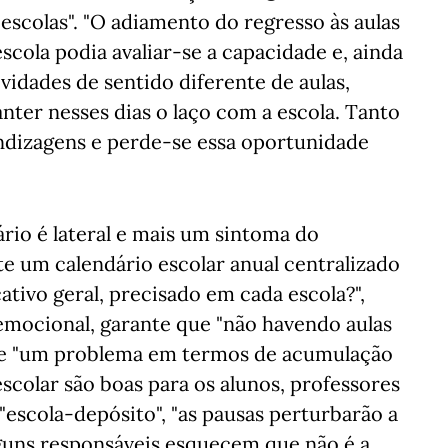
 escolas". "O adiamento do regresso às aulas
cola podia avaliar-se a capacidade e, ainda
vidades de sentido diferente de aulas,
anter nesses dias o laço com a escola. Tanto
ndizagens e perde-se essa oportunidade
ário é lateral e mais um sintoma do
te um calendário escolar anual centralizado
ativo geral, precisado em cada escola?",
emocional, garante que "não havendo aulas
a-se "um problema em termos de acumulação
scolar são boas para os alunos, professores
 "escola-depósito", "as pausas perturbarão a
lguns responsáveis esquecem que não é a