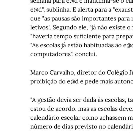
semana para e@d e mantinha-se o cal
e@d", sublinha. E alerta para a "exau
que "as pausas são importantes para 
letivos". Segundo ele, "já não existe 
"haveria tempo suficiente para prepa
"As escolas já estão habituadas ao e@
computadores", conclui.
Marco Carvalho, diretor do Colégio J
proibição do e@d e pede mais autonom
"A gestão devia ser dada às escolas, 
estou de acordo, mas as escolas deve
calendário escolar como achassem m
número de dias previsto no calendár