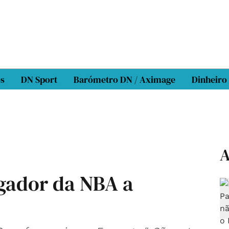
os
DN Sport
Barómetro DN / Aximage
Dinheiro
A
ogador da NBA a