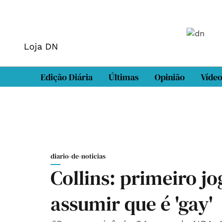
Loja DN
Edição Diária
Últimas
Opinião
Víde
diario-de-noticias
Collins: primeiro j
assumir que é 'gay'