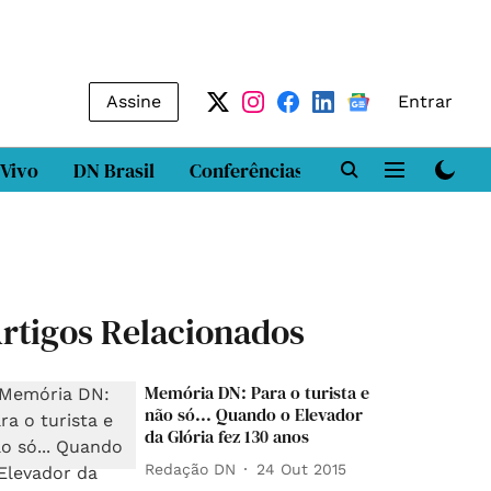
Assine
Entrar
 Vivo
DN Brasil
Conferências
DN LAB
Class
rtigos Relacionados
Memória DN: Para o turista e
não só... Quando o Elevador
da Glória fez 130 anos
Redação DN
24 Out 2015