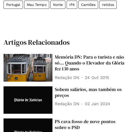
Portugal
Mau Tempo
Norte
IP4
Camiões
retidos
Artigos Relacionados
Memória DN: Para o turista e não
só... Quando o Elevador da Glória
fez 130 anos
Redação DN
24 Out 2015
Sobem salários, mas também os
preços
Redação DN
02 Jan 2024
PS cava fosso de nove pontos
sobre o PSD