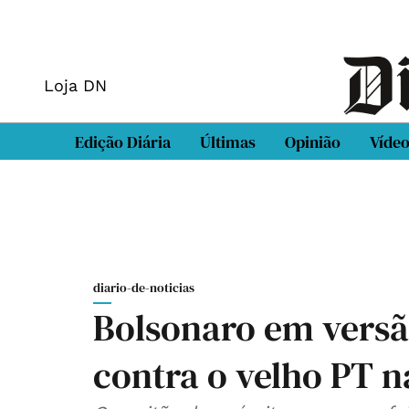
Loja DN
Edição Diária
Últimas
Opinião
Víde
diario-de-noticias
Bolsonaro em versã
contra o velho PT n