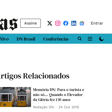
Assine
Entrar
 Vivo
DN Brasil
Conferências
DN LAB
Class
rtigos Relacionados
Memória DN: Para o turista e
não só... Quando o Elevador
da Glória fez 130 anos
Redação DN
24 Out 2015