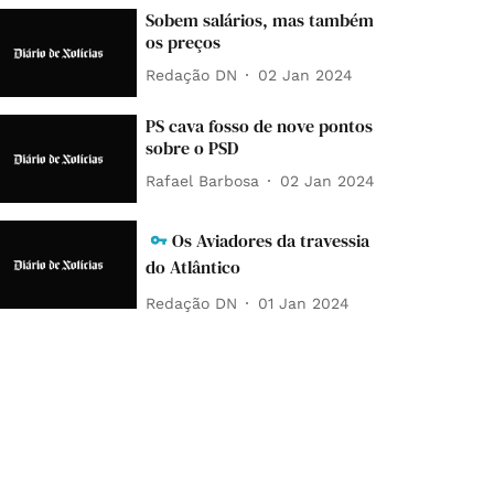
Sobem salários, mas também
os preços
Redação DN
02 Jan 2024
PS cava fosso de nove pontos
sobre o PSD
Rafael Barbosa
02 Jan 2024
Os Aviadores da travessia
do Atlântico
Redação DN
01 Jan 2024