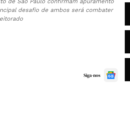
eito de São Paulo confirmam apuramento
rincipal desafio de ambos será combater
eitorado
Siga-nos