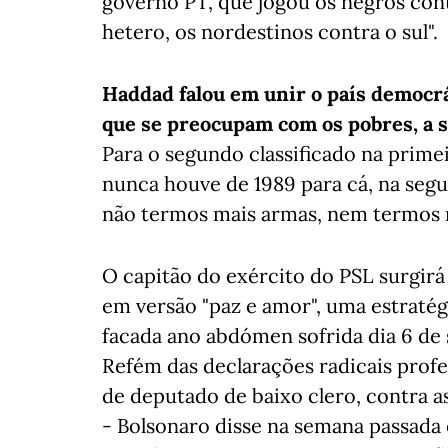
governo PT, que jogou os negros con
hetero, os nordestinos contra o sul".
Haddad falou em unir o país democrá
que se preocupam com os pobres, a s
Para o segundo classificado na prime
nunca houve de 1989 para cá, na segu
não termos mais armas, nem termos m
O capitão do exército do PSL surgir
em versão "paz e amor", uma estratég
facada ano abdómen sofrida dia 6 de
Refém das declarações radicais profe
de deputado de baixo clero, contra a
- Bolsonaro disse na semana passada