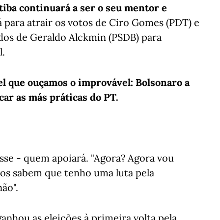
itiba continuará a ser o seu mentor e
para atrair os votos de Ciro Gomes (PDT) e
e dos de Geraldo Alckmin (PSDB) para
l.
el que ouçamos o improvável: Bolsonaro a
car as más práticas do PT.
isse - quem apoiará. "Agora? Agora vou
os sabem que tenho uma luta pela
ão".
ganhou as eleições à primeira volta pela