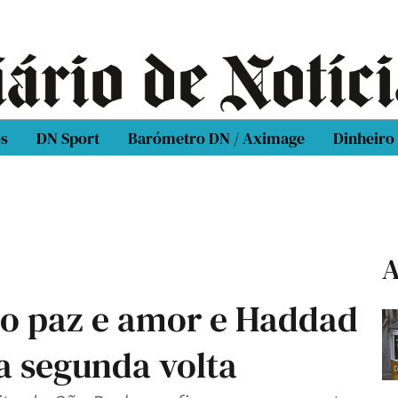
os
DN Sport
Barómetro DN / Aximage
Dinheiro
A
o paz e amor e Haddad
a segunda volta