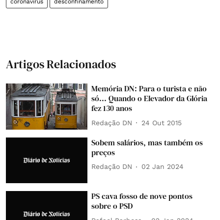
coronavírus
desconfinamento
Artigos Relacionados
Memória DN: Para o turista e não
só... Quando o Elevador da Glória
fez 130 anos
Redação DN
24 Out 2015
Sobem salários, mas também os
preços
Redação DN
02 Jan 2024
PS cava fosso de nove pontos
sobre o PSD