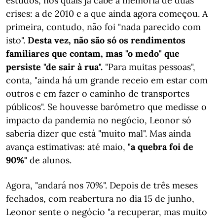
estudos, nos quais já cabe a memória de duas
crises: a de 2010 e a que ainda agora começou. A
primeira, contudo, não foi "nada parecido com
isto".
Desta vez, não são só os rendimentos
familiares que contam, mas "o medo" que
persiste "de sair à rua".
"Para muitas pessoas",
conta, "ainda há um grande receio em estar com
outros e em fazer o caminho de transportes
públicos". Se houvesse barómetro que medisse o
impacto da pandemia no negócio, Leonor só
saberia dizer que está "muito mal". Mas ainda
avança estimativas: até maio,
"a quebra foi de
90%"
de alunos.
Agora, "andará nos 70%". Depois de três meses
fechados, com reabertura no dia 15 de junho,
Leonor sente o negócio "a recuperar, mas muito