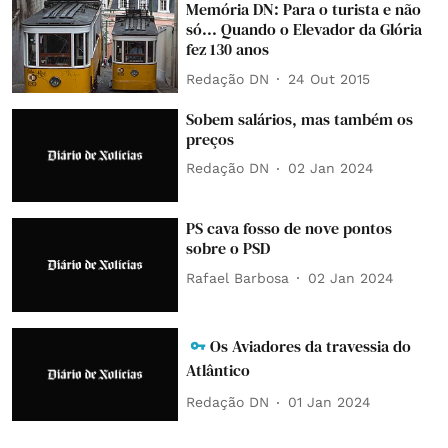
Memória DN: Para o turista e não
só... Quando o Elevador da Glória
fez 130 anos
Redação DN
24 Out 2015
Sobem salários, mas também os
preços
Redação DN
02 Jan 2024
PS cava fosso de nove pontos
sobre o PSD
Rafael Barbosa
02 Jan 2024
Os Aviadores da travessia do
Atlântico
Redação DN
01 Jan 2024