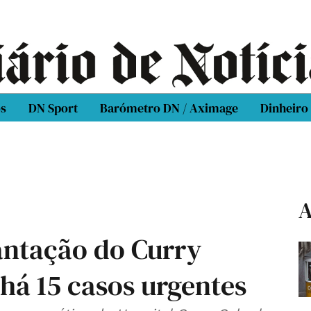
os
DN Sport
Barómetro DN / Aximage
Dinheiro
A
antação do Curry
há 15 casos urgentes