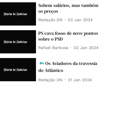
Sobem salários, mas também
os preços
Redação DN
02 Jan 2024
PS cava fosso de nove pontos
sobre o PSD
Rafael Barbosa
02 Jan 2024
Os Aviadores da travessia
do Atlântico
Redação DN
01 Jan 2024