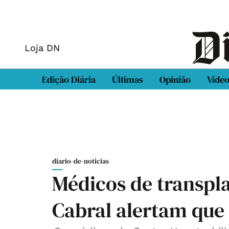
Loja DN
Edição Diária
Últimas
Opinião
Víde
diario-de-noticias
Médicos de transpl
Cabral alertam que 