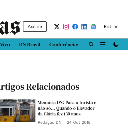
Assine
Entrar
 Vivo
DN Brasil
Conferências
DN LAB
Class
rtigos Relacionados
Memória DN: Para o turista e
não só... Quando o Elevador
da Glória fez 130 anos
Redação DN
24 Out 2015