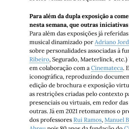
Para além da dupla exposição a come
nesta semana, que outras iniciativas
Para além das exposições já referida
musical dinamizado por
Adriano Jor
sobre personalidades associadas à f
Ribeiro
, Segurado, Maeterlinck, etc
em colaboração com a
Cinemateca
. 
iconográfica, reproduzindo document
edição de brochura e exposição virtu
as restrições criadas pelo contexto
presenciais ou virtuais, em redor da
outras. Já em 2021 retomaremos o p
dos professores
Rui Ramos
,
Manuel B
Abreu
pois 80 anos da fundação do
C