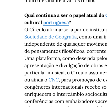
muito desafiante a vários títulos.
Qual continua a ser o papel atual do
cultural
portuguesa
?
O Círculo afirma-se, a par de instit
Sociedade de Geografia
, como uma in
independente de quaisquer movimento
de pensamentos filosóficos, corrente
Uma plataforma, como desejada pelos
apresentação e divulgação de obras 
particular musical, o Círculo assume
ou ainda o
CNC
, para promoção de e
congéneres internacionais recebe sóc
enriquecem o intercâmbio sociocultur
conferências com embaixadores acr