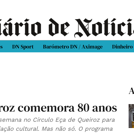
os
DN Sport
Barómetro DN / Aximage
Dinheiro
A
iroz comemora 80 anos
semana no Círculo Eça de Queiroz para
iação cultural. Mas não só. O programa