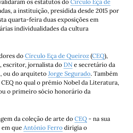
validaram os estatutos do
Círculo Eça de
cadas, a instituição, presidida desde 2015 por
ta quarta-feira duas exposições em
rias individualidades da cultura
adores do
Círculo Eça de Queiroz
(
CEQ
),
, escritor, jornalista do
DN
e secretário da
, ou do arquiteto
Jorge Segurado
. Também
 CEQ no qual o prémio Nobel da Literatura,
nou o primeiro sócio honorário da
dagem da coleção de arte do
CEQ
- na sua
s em que
António Ferro
dirigia o