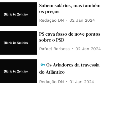
Sobem salários, mas também
os preços
Redação DN
02 Jan 2024
PS cava fosso de nove pontos
sobre o PSD
Rafael Barbosa
02 Jan 2024
Os Aviadores da travessia
do Atlântico
Redação DN
01 Jan 2024