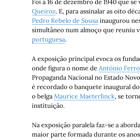
Foi a 16 de dezembro de 1940 que se 
Queiroz
. E, para assinalar as oito dé
Pedro Rebelo de Sousa
inaugurou nes
simultâneo num almoço que reuniu vá
portuguesa
.
A exposição principal evoca os fund
onde figura o nome de
António Ferro
Propaganda Nacional no Estado Novo
é recordado o banquete inaugural do
o belga
Maurice Maeterlinck
, se tor
instituição.
Na exposição paralela faz-se a abor
maior parte formada durante os ano