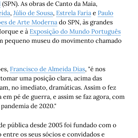
l
(SPN). As obras de Canto da Maia,
eida
,
Júlio de Sousa
,
Estrela Faria
e
Paulo
ões de Arte Moderna
do SPN, às grandes
Iorque e à
Exposição do Mundo Português
 um pequeno museu do movimento chamado
ões,
Francisco de Almeida Dias
, "é nos
tomar uma posição clara, acima das
am, no imediato, dramáticas. Assim o fez
em pé de guerra, e assim se faz agora, com
 pandemia de 2020."
dade pública desde 2005 foi fundado com o
 entre os seus sócios e convidados e