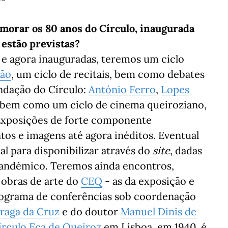
morar os 80 anos do Círculo, inaugurada
 estão previstas?
s e agora inauguradas, teremos um ciclo
dão
, um ciclo de recitais, bem como debates
undação do Círculo:
António Ferro
,
Lopes
.) bem como um ciclo de cinema queiroziano,
Exposições de forte componente
os e imagens até agora inéditos. Eventual
al para disponibilizar através do
site
, dadas
 pandémico. Teremos ainda encontros,
s obras de arte do
CEQ
- as da exposição e
rograma de conferências sob coordenação
raga da Cruz
e do doutor
Manuel Dinis de
írculo Eça de Queiroz
em Lisboa, em 1940, é