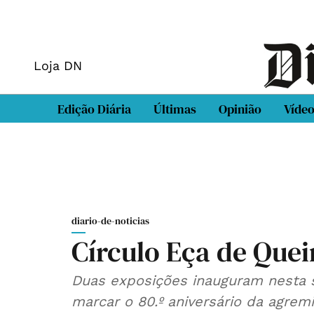
Loja DN
Edição Diária
Últimas
Opinião
Víde
diario-de-noticias
Círculo Eça de Que
Duas exposições inauguram nesta 
marcar o 80.º aniversário da agrem