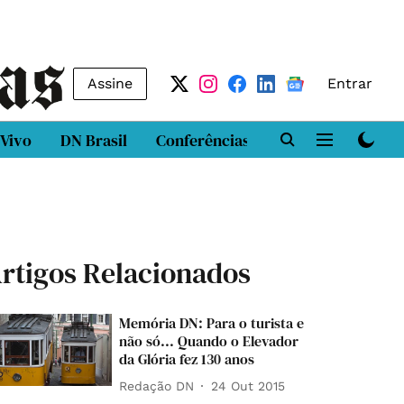
Assine
Entrar
 Vivo
DN Brasil
Conferências
DN LAB
Class
rtigos Relacionados
Memória DN: Para o turista e
não só... Quando o Elevador
da Glória fez 130 anos
Redação DN
24 Out 2015