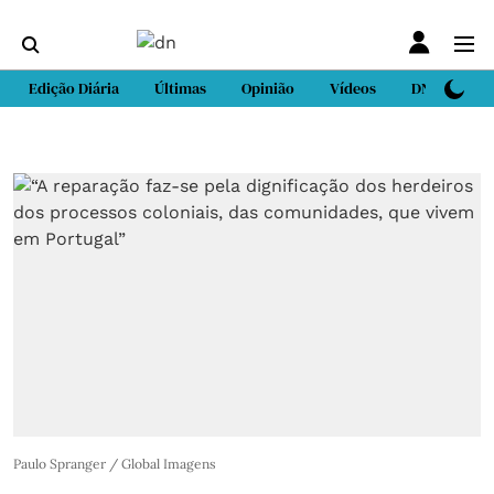
Edição Diária
Últimas
Opinião
Vídeos
DN Sport
Paulo Spranger / Global Imagens