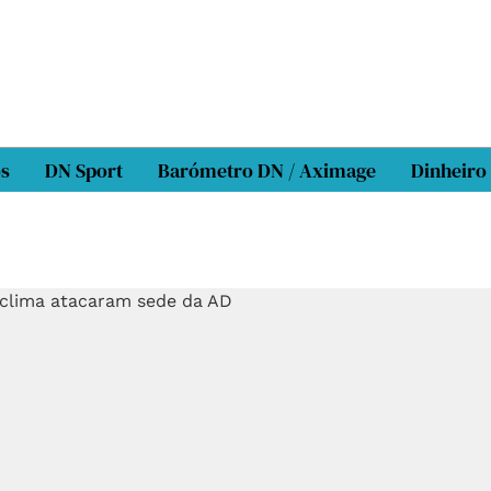
os
DN Sport
Barómetro DN / Aximage
Dinheiro