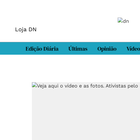
Loja DN
Edição Diária
Últimas
Opinião
Víde