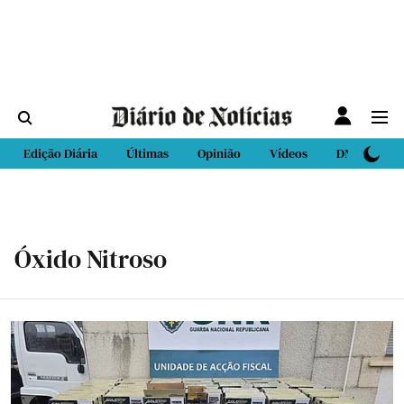
Edição Diária
Últimas
Opinião
Vídeos
DN Sport
Óxido Nitroso