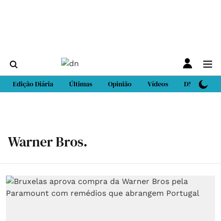
Edição Diária
Últimas
Opinião
Vídeos
DN Sport
Warner Bros.