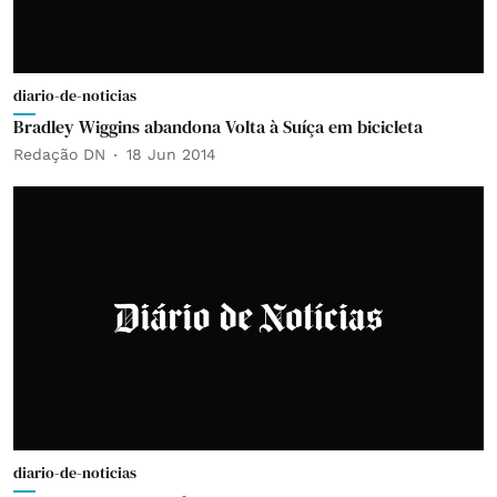
diario-de-noticias
Bradley Wiggins abandona Volta à Suíça em bicicleta
Redação DN
18 Jun 2014
diario-de-noticias