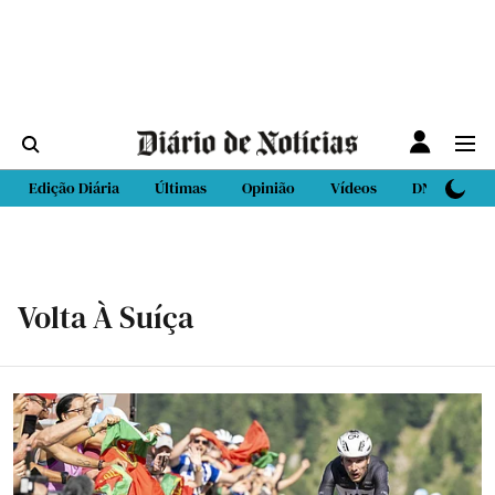
Edição Diária
Últimas
Opinião
Vídeos
DN Sport
Volta À Suíça