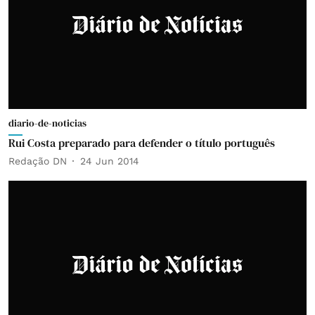
diario-de-noticias
Rui Costa preparado para defender o título português
Redação DN
24 Jun 2014