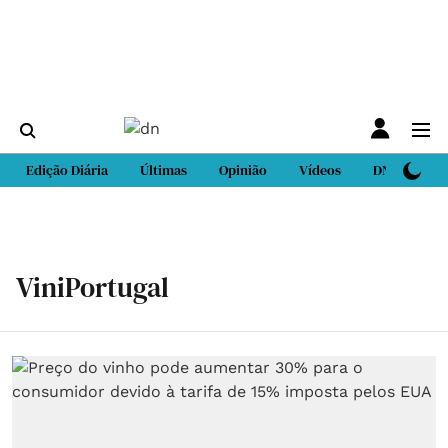
Edição Diária
Últimas
Opinião
Vídeos
DN Sport
ViniPortugal