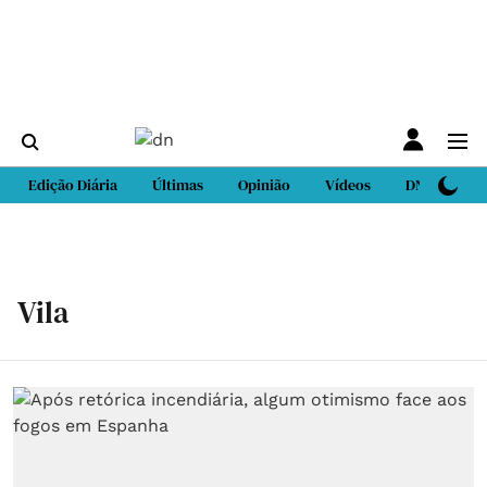
Edição Diária
Últimas
Opinião
Vídeos
DN Sport
Vila