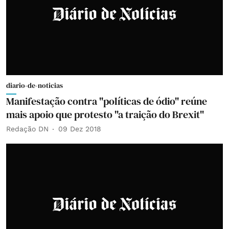
diario-de-noticias
Manifestação contra "políticas de ódio" reúne
mais apoio que protesto "a traição do Brexit"
Redação DN
09 Dez 2018