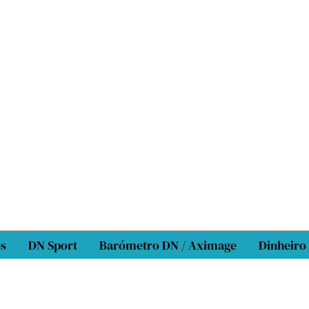
os
DN Sport
Barómetro DN / Aximage
Dinheiro