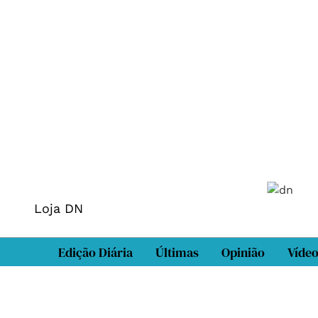
Loja DN
Edição Diária
Últimas
Opinião
Víde