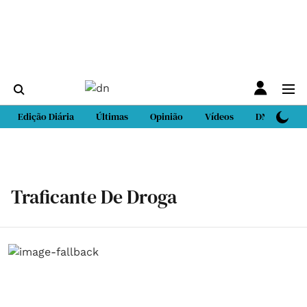
Edição Diária
Últimas
Opinião
Vídeos
DN Sport
Traficante De Droga