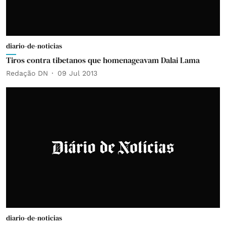
diario-de-noticias
Tiros contra tibetanos que homenageavam Dalai Lama
Redação DN
09 Jul 2013
diario-de-noticias