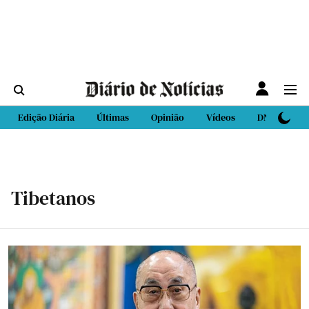
Edição Diária
Últimas
Opinião
Vídeos
DN Sport
Tibetanos