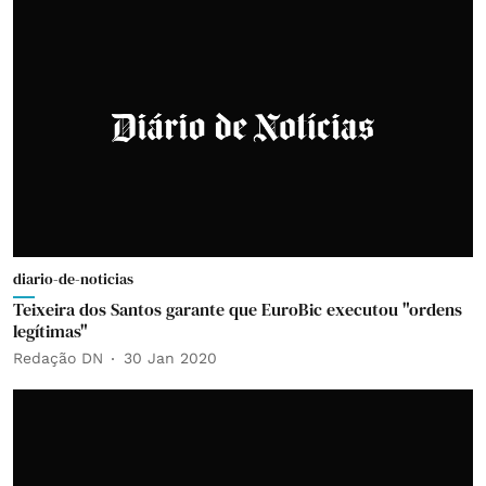
diario-de-noticias
Teixeira dos Santos garante que EuroBic executou "ordens
legítimas"
Redação DN
30 Jan 2020