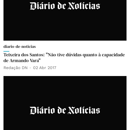
diario-de-noticias
Teixeira dos Santos: "Não tive dúvidas quanto à capacidade
de Armando Vara"
Redação DN
02 Abr 2017