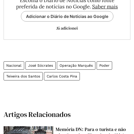
Escolha o Diário de Notícias como fonte
preferida de notícias no Google.
Saber mais
Adicionar o Diário de Notícias ao Google
Já adicionei
Nacional
José Sócrates
Operação Marquês
Poder
Teixeira dos Santos
Carlos Costa Pina
Artigos Relacionados
Memória DN: Para o turista e não