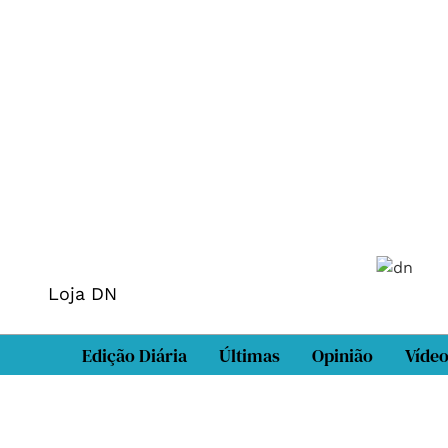
Loja DN
Edição Diária
Últimas
Opinião
Víde