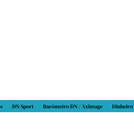
os
DN Sport
Barómetro DN / Aximage
Dinheiro