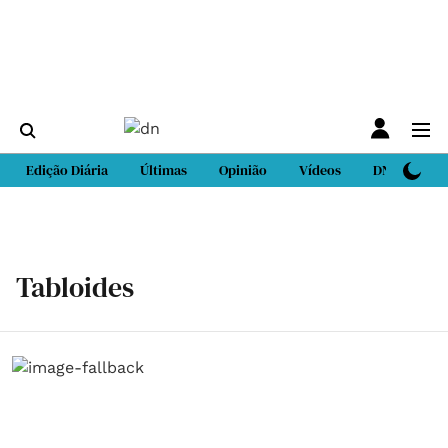
Edição Diária
Últimas
Opinião
Vídeos
DN Sport
Tabloides